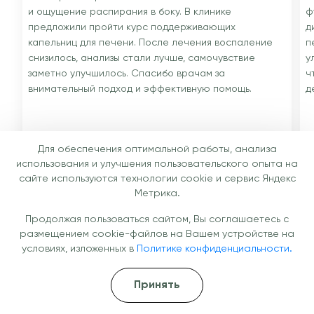
и ощущение распирания в боку. В клинике
ф
предложили пройти курс поддерживающих
д
капельниц для печени. После лечения воспаление
п
снизилось, анализы стали лучше, самочувствие
у
заметно улучшилось. Спасибо врачам за
ч
внимательный подход и эффективную помощь.
д
Для обеспечения оптимальной работы, анализа
использования и улучшения пользовательского опыта на
сайте используются технологии cookie и сервис Яндекс
Андрей, 34 года, Нижний Новгород
М
Метрика.
Капельница для печени
К
Продолжая пользоваться сайтом, Вы соглашаетесь с
размещением cookie-файлов на Вашем устройстве на
условиях, изложенных в
Политике конфиденциальности.
Принять
Специалисты