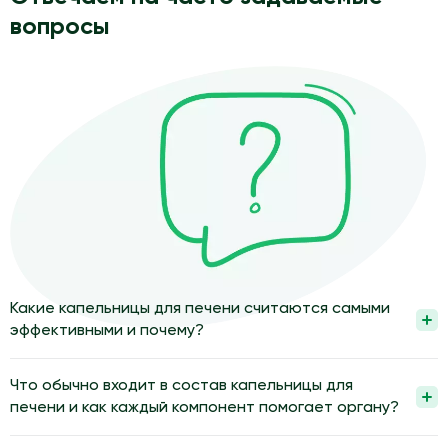
вопросы
Какие капельницы для печени считаются самыми
эффективными и почему?
Самыми эффективными считаются капельницы, состав
которых врач подбирает по результатам обследования
Что обычно входит в состав капельницы для
печени и общего состояния. В них обычно сочетают
печени и как каждый компонент помогает органу?
растворы для детоксикации, вещества для поддержки клеток
Состав капельницы обычно включает раствор электролитов,