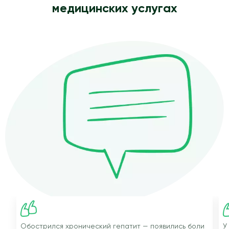
медицинских услугах
Обострился хронический гепатит — появились боли
У