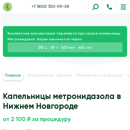
+7 (800) 350-09-58
Бесплатная консультация терапевта при заказе капельницы
Метронидазол. Акция закончится через:
00
д :
16
ч :
40
мин :
39
сек
Главная
Инфузионная терапия
Иммунитет и инфекции
К
Капельницы метронидазола в
Нижнем Новгороде
от 2 100 ₽ за процедуру