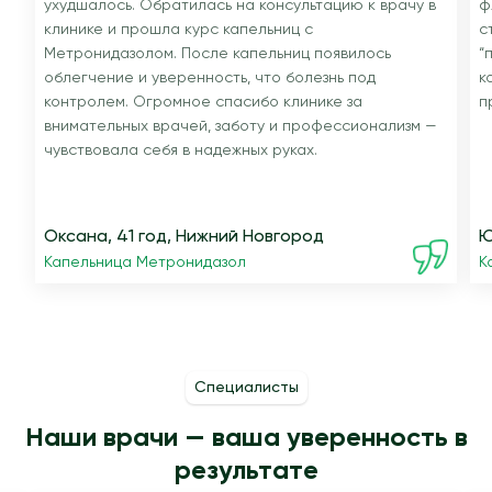
ухудшалось. Обратилась на консультацию к врачу в
ф
клинике и прошла курс капельниц с
с
Метронидазолом. После капельниц появилось
“
облегчение и уверенность, что болезнь под
к
контролем. Огромное спасибо клинике за
п
внимательных врачей, заботу и профессионализм —
чувствовала себя в надежных руках.
Оксана, 41 год, Нижний Новгород
Ю
Капельница Метронидазол
К
Специалисты
Наши врачи — ваша уверенность в
результате