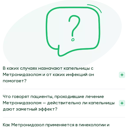
В каких случаях назначают капельницы с
Метронидазолом и от каких инфекций он
помогает?
Капельницы с Метронидазолом назначают при тяжелых
анаэробных и протозойных инфекциях, когда требуется
Что говорят пациенты, проходившие лечение
системное воздействие препарата. Их используют при
Метронидазолом — действительно ли капельницы
воспалениях органов брюшной полости, малого таза, кожи и
дают заметный эффект?
мягких тканей, а также при некоторых гинекологических и
Пациенты часто отмечают уменьшение боли, температуры и
стоматологических процессах. Внутривенная форма
симптомов интоксикации после курса капельниц с
Как Метронидазол применяется в гинекологии и
помогает быстрее создать терапевтическую концентрацию