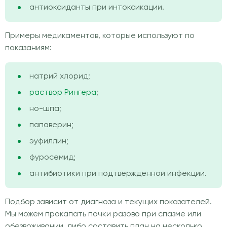
антиоксиданты при интоксикации.
Примеры медикаментов, которые используют по
показаниям:
натрий хлорид;
раствор Рингера
;
но-шпа;
папаверин;
эуфиллин;
фуросемид;
антибиотики при подтвержденной инфекции.
Подбор зависит от диагноза и текущих показателей.
Мы можем прокапать почки разово при спазме или
обезвоживании, либо составить план на несколько