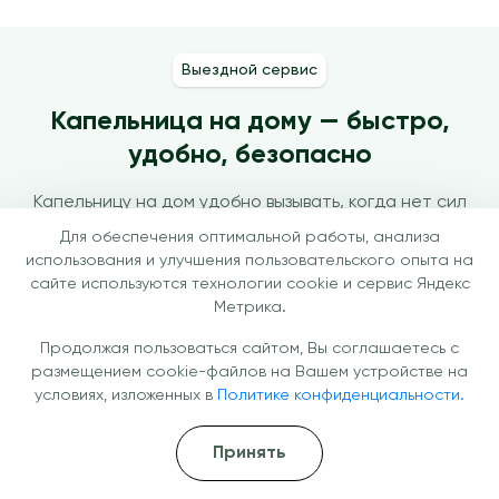
Выездной сервис
Капельница на дому — быстро,
удобно, безопасно
Капельницу на дом удобно вызывать, когда нет сил
ехать в клинику или важно получить помощь в
Для обеспечения оптимальной работы, анализа
максимально комфортной обстановке. Без поездок и
использования и улучшения пользовательского опыта на
очередей —
лицензированные врачи
приедут к вам,
сайте используются технологии cookie и сервис Яндекс
Метрика.
проведут процедуру по
стандартам клиники
. Это
особенно актуально при слабости, плохом
Продолжая пользоваться сайтом, Вы соглашаетесь с
самочувствии, высокой занятости или необходимости
размещением cookie-файлов на Вашем устройстве на
быстрого восстановления.
условиях, изложенных в
Политике конфиденциальности.
Принять
Быстрый выезд (от 20 минут)