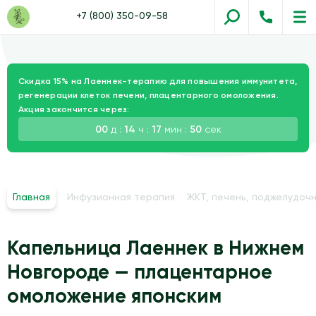
+7 (800) 350-09-58
Скидка 15% на Лаеннек-терапию для повышения иммунитета,
регенерации клеток печени, плацентарного омоложения.
Акция закончится через:
00
д :
14
ч :
17
мин :
49
сек
Главная
Инфузионная терапия
ЖКТ, печень, поджелудочн
Капельница Лаеннек в Нижнем
Новгороде — плацентарное
омоложение японским