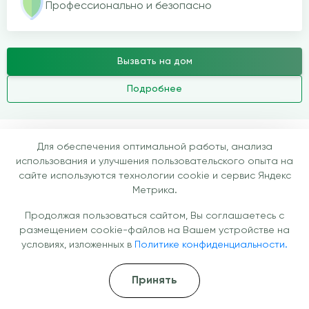
Профессионально и безопасно
Вызвать на дом
Подробнее
Для обеспечения оптимальной работы, анализа
использования и улучшения пользовательского опыта на
Как проходит процедура
сайте используются технологии cookie и сервис Яндекс
Метрика.
Продолжая пользоваться сайтом, Вы соглашаетесь с
Первичная оценка состояния
размещением cookie-файлов на Вашем устройстве на
Врач уточняет жалобы, анамнез и цели
условиях, изложенных в
Политике конфиденциальности.
процедуры, измеряет давление, пульс и
уровень кислорода в крови
Принять
Это позволяет безопасно подобрать