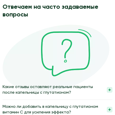
Отвечаем на часто задаваемые
вопросы
Какие отзывы оставляют реальные пациенты
после капельницы с глутатионом?
Пациенты чаще всего отмечают ощущение легкости,
улучшение самочувствия и более ровный тон кожи после
Можно ли добавить в капельницу с глутатионом
курса капельниц. Многие описывают уменьшение усталости и
витамин С для усиления эффекта?