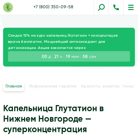
+7 (800) 350-09-58
Скидка 15% на курс капельниц Глутатион + консультация
врача бесплатно. Мощнейший антиоксидант для
детоксикации. Акция закончится через:
00
д :
21
ч :
19
мин :
57
сек
Главная
Инфузионная терапия
Красота, энергия, тонус
Капельница Глутатион в
Нижнем Новгороде —
суперконцентрация