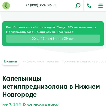
+7 (800) 350-09-58
Позаботьтесь о себе с выгодой! Скидка 10% на капельницу
Метилпреднизолон. Акция закончится через:
00
д :
17
ч :
46
мин :
38
сек
Главная
Инфузионная терапия
Гормоны и серьезные сос
Капельницы
метилпреднизолона в Нижнем
Новгороде
от 3 200 ₽ за процедуру