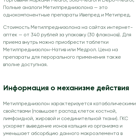
торговыми марками Medrol, Solu-Medrol и Depo-Medrol,
Полные аналоги Метилпреднизолона — это
однокомпонентные препараты Ивепред и Метипред.
Стоимость Метилпреднизолона на сайтах интернет-
аптек — от 340 рублей за упаковку (30 флаконов). Для
приема внутрь можно приобрести таблетки
Метилпреднизолон-Натив или Медрол. Цена на
препараты для перорального применения также
вполне доступная.
Информация о механизме действия
Метилпреднизолон характеризуется катаболическими
свойствами (повышает распад клеток костной,
лимфоидной, жировой и соединительной ткани). ГКС
ускоряет выведение ионов кальция из организма и
уменьшает абсорбцию данного макроэлемента в