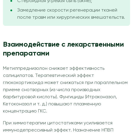
Стероидная угревая сыпь (акне);
Замедление скорости регенерации тканей
после травм или хирургических вмешательств.
Взаимодействие с лекарственными
препаратами
Метилпреднизолон снижает эффективность
салицилатов. Терапевтический эффект
глюкокортикоида может снижаться при параллельном
приеме снотворных (из числа производных
барбитуровой кислоты). Фунгициды (Итраконазол,
Кетоконазол и т. д.) повышают плазменную
концентрацию ГКС.
При химиотерапии цитостатиками усиливается
иммунодепрессивный эффект. Назначение НПВП