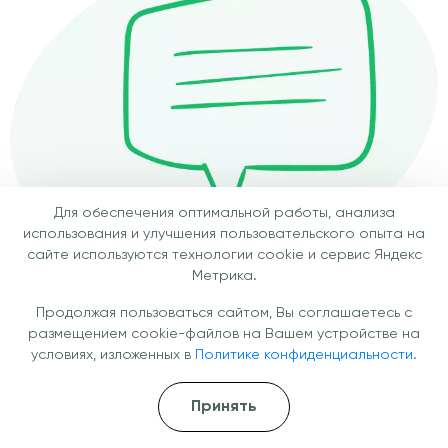
Для обеспечения оптимальной работы, анализа
использования и улучшения пользовательского опыта на
сайте используются технологии cookie и сервис Яндекс
Метрика.
Продолжая пользоваться сайтом, Вы соглашаетесь с
После тяжёлой аллергической реакции оказался в
С
размещением cookie-файлов на Вашем устройстве на
больнице. Отёк был сильный, дышать было трудно.
с
условиях, изложенных в
Политике конфиденциальности.
Врач назначил капельницы метилпреднизолона. Уже
З
через полчаса стало заметно легче. Врачи
п
работали профессионально, всё объясняли,
С
Принять
поддерживали. Благодаря своевременному лечению
у
кризис миновал, сейчас чувствую себя хорошо.
Б