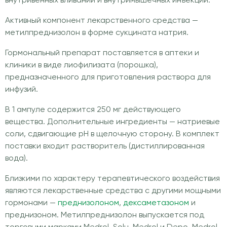
внутривенных вливаний и внутримышечных инъекций.
Активный компонент лекарственного средства —
метилпреднизолон в форме сукцината натрия.
Гормональный препарат поставляется в аптеки и
клиники в виде лиофилизата (порошка),
предназначенного для приготовления раствора для
инфузий.
В 1 ампуле содержится 250 мг действующего
вещества. Дополнительные ингредиенты — натриевые
соли, сдвигающие рН в щелочную сторону. В комплект
поставки входит растворитель (дистиллированная
вода).
Близкими по характеру терапевтического воздействия
являются лекарственные средства с другими мощными
гормонами —
преднизолоном
,
дексаметазоном
и
преднизоном. Метилпреднизолон выпускается под